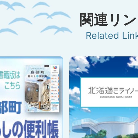
関連リン
Related Lin
2
枚
目
の
ス
ラ
イ