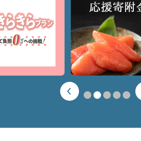
目
の
ス
ラ
イ
ド
前へ
1枚目のスライドを表示
2枚目のスライドを表
3枚目のスライ
4枚目のス
5枚