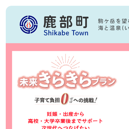
2
3
枚
枚
目
目
の
の
ス
ス
ラ
ラ
イ
イ