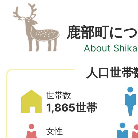
鹿部町につ
About Shik
人口世帯
世帯数
1,865世帯
女性