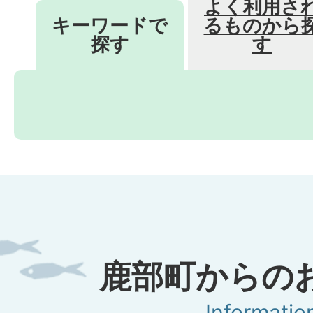
よく利用さ
キーワードで
るものから
探す
す
キ
ー
ワ
ー
ド
で
探
鹿部町からの
す
Informatio