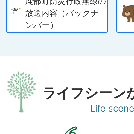
鹿部町防災行政無線の
2026年08月02日
放送内容（バックナ
令和7・8年度入札参加
ンバー）
務】の有効期間の延長に
2026年07月31日
広報しかべ 令和8年8月
ライフシーン
Life scen
2026年07月31日
マイナンバーカードの