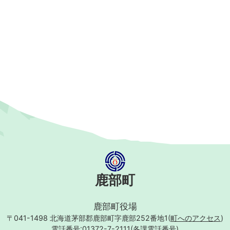
鹿部町
鹿部町役場
〒041-1498
北海道茅部郡鹿部町字鹿部252番地1(
町へのアクセス
)
電話番号:01372-7-2111(
各課電話番号
)