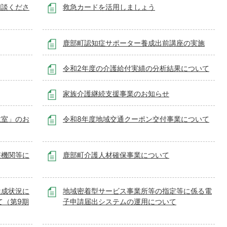
相談くださ
救急カードを活用しましょう
鹿部町認知症サポーター養成出前講座の実施
令和2年度の介護給付実績の分析結果について
家族介護継続支援事業のお知らせ
教室」のお
令和8年度地域交通クーポン交付事業について
療機関等に
鹿部町介護人材確保事業について
達成状況に
地域密着型サービス事業所等の指定等に係る電
て（第9期
子申請届出システムの運用について