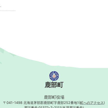
て
鹿部町
鹿部町役場
〒041-1498
北海道茅部郡鹿部町字鹿部252番地1(
町へのアクセス
)
電話番号:01372-7-2111(
各課電話番号
)