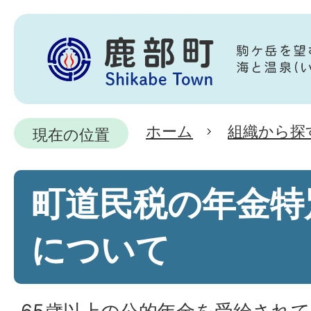
ホーム
組織から探
現在の位置
町道民税の年金特
について