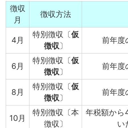
徴収
徴収方法
月
特別徴収〔
仮
4月
前年度
徴収
〕
特別徴収〔
仮
6月
前年度
徴収
〕
特別徴収〔
仮
8月
前年度
徴収
〕
特別徴収〔本
年税額から
10月
徴収〕
い