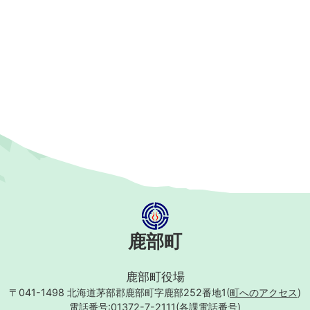
鹿部町
鹿部町役場
〒041-1498
北海道茅部郡鹿部町字鹿部252番地1(
町へのアクセス
)
電話番号:01372-7-2111(
各課電話番号
)