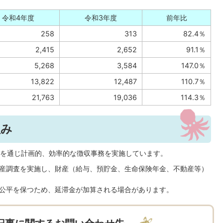
令和4年度
令和3年度
前年比
258
313
82.4％
2,415
2,652
91.1％
5,268
3,584
147.0％
13,822
12,487
110.7％
21,763
19,036
114.3％
組み
を通じ計画的、効率的な徴収事務を実施しています。
産調査を実施し、財産（給与、預貯金、生命保険年金、不動産等）
公平を保つため、延滞金が加算される場合があります。