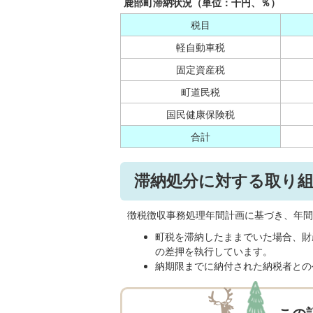
鹿部町滞納状況（単位：千円、％）
税目
軽自動車税
固定資産税
町道民税
国民健康保険税
合計
滞納処分に対する取り
徴税徴収事務処理年間計画に基づき、年間
町税を滞納したままでいた場合、財
の差押を執行しています。
納期限までに納付された納税者との