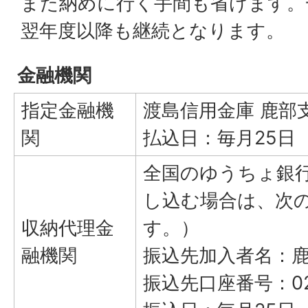
また納めに行く手間も省けます。
翌年度以降も継続となります。
金融機関
指定金融機
渡島信用金庫 鹿部
関
払込日：毎月25日
全国のゆうちょ銀
し込む場合は、次
収納代理金
す。）
融機関
振込先加入者名：
振込先口座番号：026