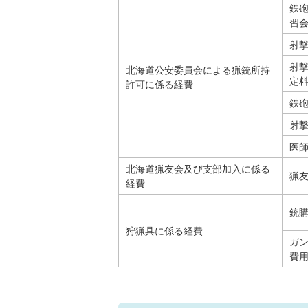
鉄
習
射
射
北海道公安委員会による猟銃所持
定
許可に係る経費
鉄
射
医
北海道猟友会及び支部加入に係る
猟
経費
銃
狩猟具に係る経費
ガ
費