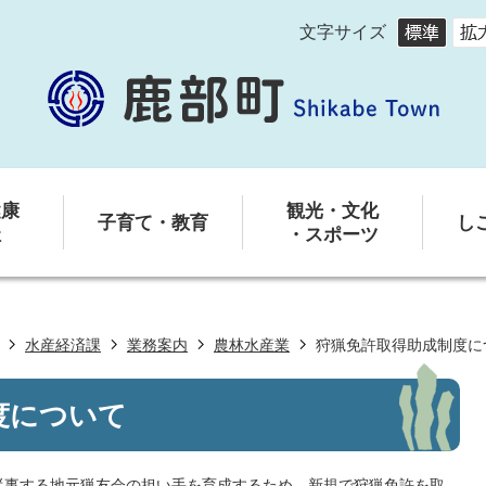
文字サイズ
健康
観光・文化
子育て・教育
し
祉
・スポーツ
水産経済課
業務案内
農林水産業
狩猟免許取得助成制度に
度について
従事する地元猟友会の担い手を育成するため、新規で狩猟免許を取