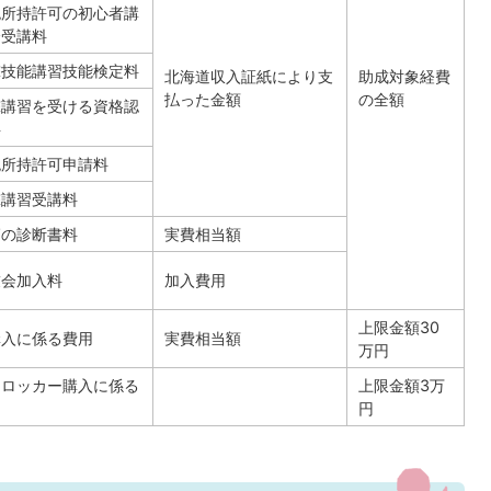
砲所持許可の初心者講
会受講料
撃技能講習技能検定料
北海道収入証紙により支
助成対象経費
払った金額
の全額
撃講習を受ける資格認
料
砲所持許可申請料
撃講習受講料
師の診断書料
実費相当額
友会加入料
加入費用
上限金額30
購入に係る費用
実費相当額
万円
ンロッカー購入に係る
上限金額3万
用
円