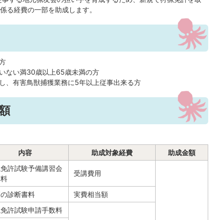
係る経費の一部を助成します。
方
いない満30歳以上65歳未満の方
し、有害鳥獣捕獲業務に5年以上従事出来る方
額
内容
助成対象経費
助成金額
猟免許試験予備講習会
受講費用
講料
師の診断書料
実費相当額
猟免許試験申請手数料