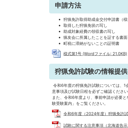
申請方法
狩猟免許取得助成金交付申請書（様
取得した狩猟免状の写し
助成対象経費の領収書の写し
猟友会に所属したことを証する書面
町税に滞納がないことの証明書
様式第1号 (Wordファイル: 21.0KB)
狩猟免許試験の情報提供
令和6年度の狩猟免許試験については、1
意事項及び試験日程を必ずご確認ください
また、令和6年度より、事前申請が必要と
験受験案内」をご覧ください。
令和6年度（2024年度）狩猟免許試験受
試験に関する注意事項（北海道告示） (P