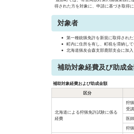
得された方を対象に、申請に基づき取得に
対象者
第一種銃猟免許を新規に取得された
町内に住所を有し、町税を滞納して
北海道猟友会森支部鹿部支会に加入
補助対象経費及び助成金
補助対象経費および助成金額
区分
狩
受
北海道による狩猟免許試験に係る
経費
医
狩