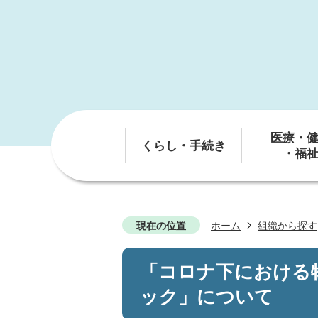
医療・
くらし・手続き
・福
現在の位置
ホーム
組織から探す
「コロナ下における
ック」について