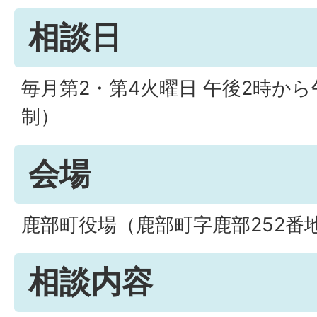
相談日
毎月第2・第4火曜日 午後2時か
制）
会場
鹿部町役場（鹿部町字鹿部252番地
相談内容