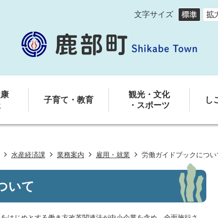
文字サイズ
健康
観光・文化
子育て・教育
し
祉
・スポーツ
水産経済課
業務案内
雇用・就業
労働ガイドブックについ
ついて
」をはじめとする働き方改革関連法が中小企業を含め、全面施行さ