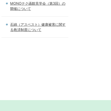
MONOテク函館見学会（第3回）の
開催について
石綿（アスベスト）健康被害に関す
る救済制度について