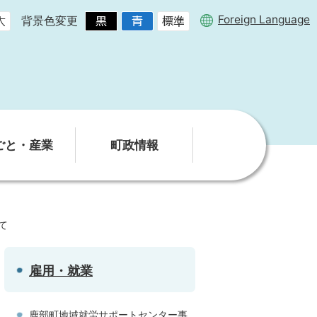
Foreign Language
背景色変更
ごと・産業
町政情報
て
雇用・就業
鹿部町地域就労サポートセンター事