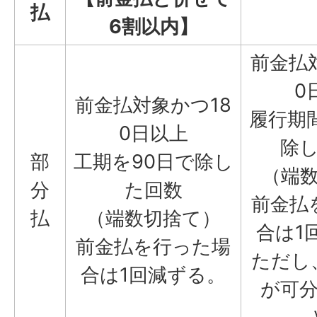
払
6割以内】
前金払
0
前金払対象かつ18
履行期
0日以上
除
部
工期を90日で除し
（端
分
た回数
前金払
払
（端数切捨て）
合は1
前金払を行った場
ただし
合は1回減ずる。
が可