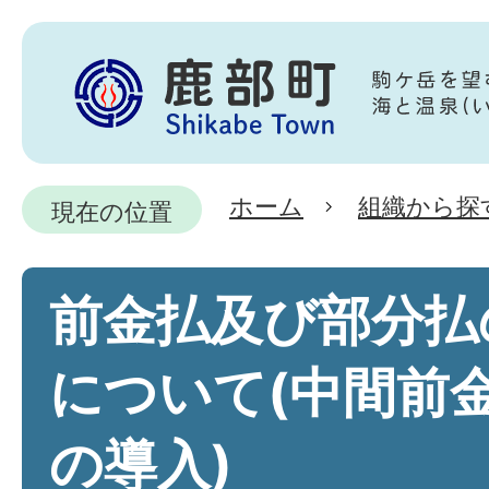
ホーム
組織から探
現在の位置
前金払及び部分払
について(中間前
の導入)