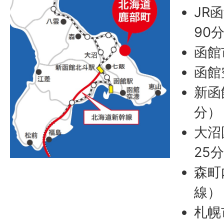
JR
90
函館
函館
新函
分）
大沼
25
森町
線）
札幌