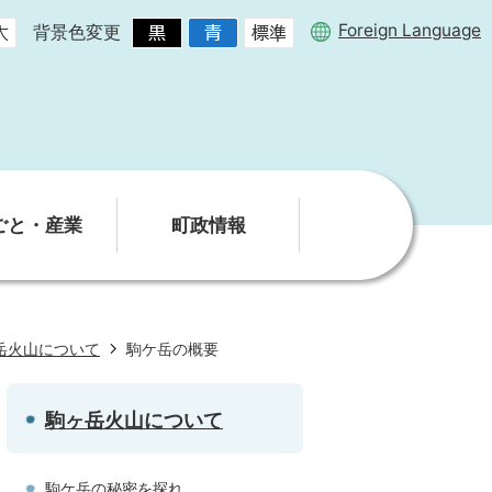
Foreign Language
背景色変更
ごと・産業
町政情報
岳火山について
駒ケ岳の概要
駒ヶ岳火山について
駒ケ岳の秘密を探れ