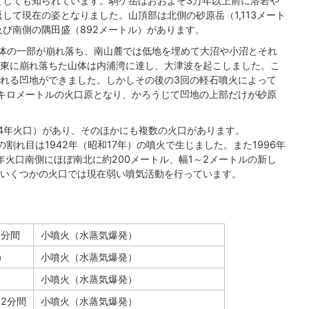
しても知られています。駒ケ岳はおおよそ3万年以上前に溶岩や
して現在の姿となりました。山頂部は北側の砂原岳（1,113メート
、及び南側の隅田盛（892メートル）があります。
山体の一部が崩れ落ち、南山麓では低地を埋めて大沼や小沼とそれ
東に崩れ落ちた山体は内浦湾に達し、大津波を起こしました。こ
れる凹地ができました。しかしその後の3回の軽石噴火によって
キロメートルの火口原となり、かろうじて凹地の上部だけが砂原
和4年火口）があり、そのほかにも複数の火口があります。
割れ目は1942年（昭和17年）の噴火で生じました。また1996年
年火口南側にほぼ南北に約200メートル、幅1～2メートルの新し
いくつかの火口では現在弱い噴気活動を行っています。
6分間
小噴火（水蒸気爆発）
）
小噴火（水蒸気爆発）
小噴火（水蒸気爆発）
12分間
小噴火（水蒸気爆発）