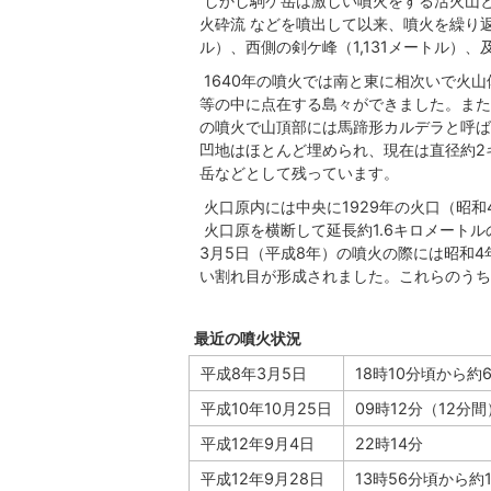
しかし駒ケ岳は激しい噴火をする活火山と
火砕流 などを噴出して以来、噴火を繰り返
ル）、西側の剣ケ峰（1,131メートル）
1640年の噴火では南と東に相次いで火
等の中に点在する島々ができました。また
の噴火で山頂部には馬蹄形カルデラと呼ば
凹地はほとんど埋められ、現在は直径約2
岳などとして残っています。
火口原内には中央に1929年の火口（昭
火口原を横断して延長約1.6キロメートルの
3月5日（平成8年）の噴火の際には昭和4
い割れ目が形成されました。これらのうち
最近の噴火状況
平成8年3月5日
18時10分頃から約
平成10年10月25日
09時12分（12分間
平成12年9月4日
22時14分
平成12年9月28日
13時56分頃から約