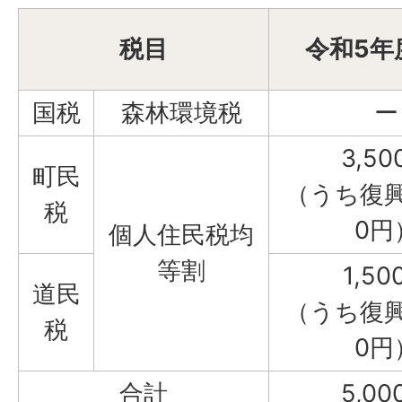
税目
令和5年
国税
森林環境税
ー
3,50
町民
（うち復興
税
0円
個人住民税均
等割
1,50
道民
（うち復興
税
0円
合計
5,00