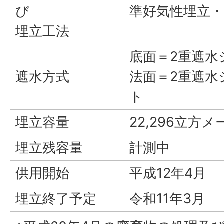
び
準好気性埋立
埋立工法
底面＝2重遮水
遮水方式
法面＝2重遮水
ト
埋立容量
22,296立方
埋立残容量
計測中
供用開始
平成12年4月
埋立終了予定
令和11年3月