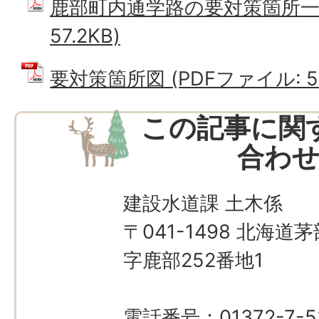
鹿部町内通学路の要対策箇所一覧
57.2KB)
要対策箇所図 (PDFファイル: 53
この記事に関
合わ
建設水道課 土木係
〒041-1498 北海
字鹿部252番地1
電話番号：01372-7-5