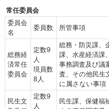
常任委員会
委員会
委員数
所管事項
名
総務・防災課、
定数9
総務経
課、水産経済課
人
済常任
事務調査及び議
現員数
委員会
査、その他民生
8人
に属さない事項
定数9
民生文
民生課、保健福
人